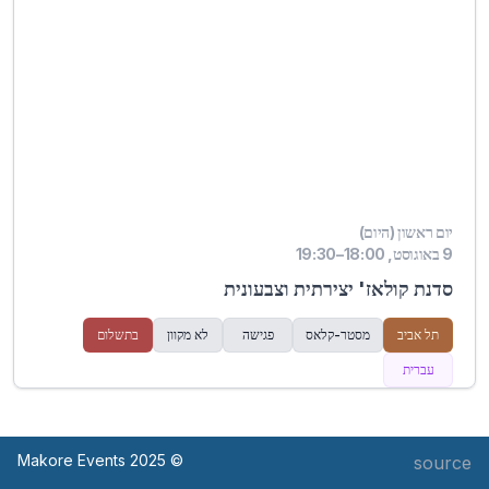
יום ראשון (היום)
9 באוגוסט, 18:00–19:30
סדנת קולאז' יצירתית וצבעונית
תל אביב
מסטר-קלאס
פגישה
לא מקוון
בתשלום
עברית
© Makore Events 2025
source