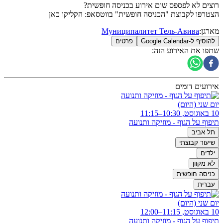
רוצים לא לפספס שום אירוע בכניסה חופשית?
הצטרפו לקבוצת "הכניסה חופשית" בווטסאפ: הקליקו כאן​
מארגן
:
Муниципалитет Тель-Авива
להוסיף ל-Google Calendar
פרטים
שתפו את האירוע הזה
:
אירועים דומים
יום שני (היום)
10 באוגוסט, 10:30–11:15
תיפוף על הגוף - מוזיקה ותנועה
תל אביב
שיעור קבוצתי
ילדים
לא מקוון
כניסה חופשית
עברית
יום שני (היום)
10 באוגוסט, 11:15–12:00
תיפוף על הגוף - מוזיקה ותנועה