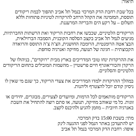
תיאור
:
בכל שבת רחבת הדק המרכזי בנמל תל אביב תהפוך לבמת ריקודים
תוססת, המזמינה את הקהל הרחב להרקדות לטיניות פתוחות וללא
תשלום – על רקע הים והבריזה המרעננת.
הריקודים הלטיניים, שכבשו את רחבות הריקוד ואת הרשתות החברתיות,
מגיעים לנמל תל אביב בקצב הסלסה הקובנית, הסמבה הברזילאית,
הבצ’אטה הרומנטית, הרומבה החושנית, הצ’ה צ’ה התוסס והרואדה
הקבוצתית – חגיגה של תנועה, מוזיקה ואנרגיה סוחפת.
את ההרקדות ינחו טובי המדריכים בארץ מבית “רוקדים”, בניהולו של
הרקדן והכוריאוגרף חיים פרשטיין – מהשמות המובילים בתחום הריקודים
הלטיניים והסלוניים.
במהלך ההרקדות ילמדו המדריכים את צעדי הריקוד, כך שגם מי שאין לו
ניסיון קודם יוכל להצטרף וליהנות.
הריקודים מותאמים לכל הרמות, ומיועדים לצעירים, מבוגרים, יחידים או
זוגות. כל מי שאוהב מוזיקה, תנועה, או סתם רוצה להתחיל את השבת
באנרגיה חיובית – מוזמן להגיע ולהיכנס לקצב.
מתי: בשבת 15:00 בדק המרכזי.
יש להתעדכן באתר הנמל לפני ההגעה לינק
איפה: רחבת הדק המרכזי בנמל תל אביב