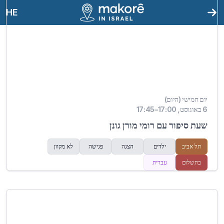
HE
יום חמישי (היום)
6 באוגוסט, 17:00–17:45
שעת סיפור עם רומי מורן גונן
תל אביב
ילדים
הצגה
פגישה
לא מקוון
בתשלום
עברית