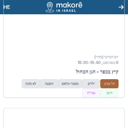
HE
יום חמישי (מחר)
6 באוגוסט, 16:40–18:30
קיץ בכפר - הגן הכחול
תל אביב
ילדים
מסטר-קלאס
הופעה
לא מקוון
חינם
עברית