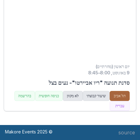
יום ראשון (מחרתיים)
9 באוגוסט, 8:00–8:45
סדנת תנועה "ריו אביירטו"- נעים בצל
תל אביב
שיעור קבוצתי
לא מקוון
כניסה חופשית
בהרשמה
עברית
© Makore Events 2025
source