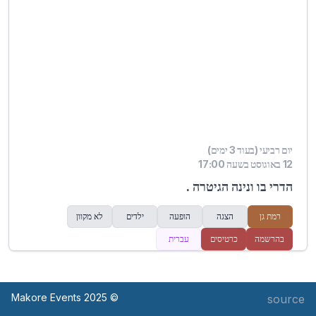
יום רביעי (בעוד 3 ימים)
12 באוגוסט בשעה 17:00
הדרי בו ונינה הגיטרה .
רמת גן
הצגה
הופעה
ילדים
לא מקוון
בהרשמה
כרטיסים
עברית
© Makore Events 2025
source