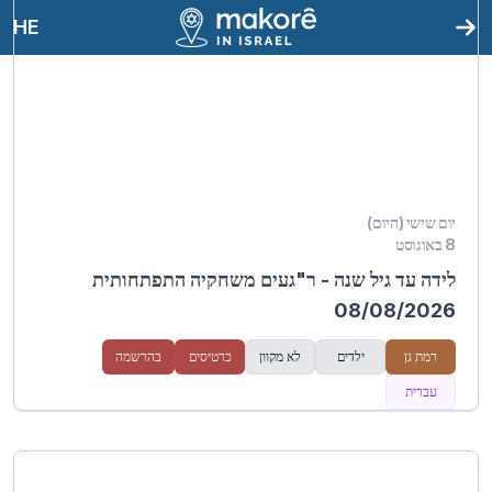
HE
יום שישי (היום)
8 באוגוסט
לידה עד גיל שנה - ר"געים משחקיה התפתחותית
08/08/2026
רמת גן
ילדים
לא מקוון
כרטיסים
בהרשמה
עברית