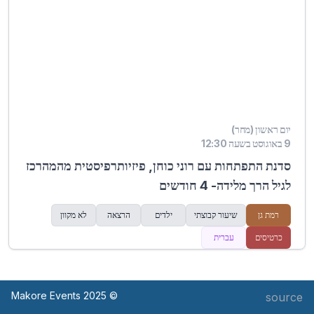
יום ראשון (מחר)
9 באוגוסט בשעה 12:30
סדנת התפתחות עם רוני כוחן, פיזיותרפיסטית מהמהרכז
לגיל הרך מלידה- 4 חודשים
רמת גן
שיעור קבוצתי
ילדים
הרצאה
לא מקוון
כרטיסים
עברית
© Makore Events 2025
source