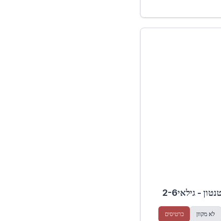
ן - גילאי2-6
לא מקוון
כרטיסים