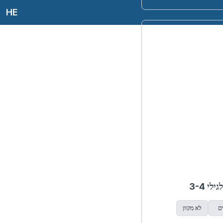
HE
י 3-4
ים
לא מקוון