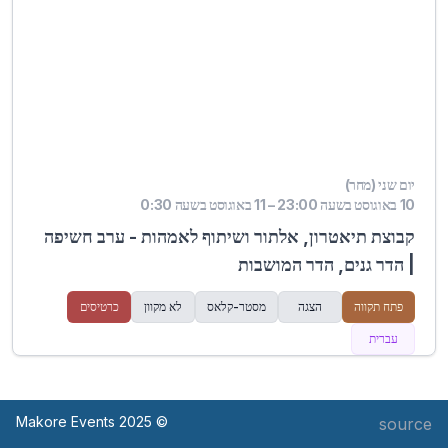
יום שני (מחר)
10 באוגוסט בשעה 23:00 – 11 באוגוסט בשעה 0:30
קבוצת תיאטרון, אלתור ושיתוף לאמהות - ערב חשיפה
| הדר גנים, הדר המושבות
פתח תקווה
הצגה
מסטר-קלאס
לא מקוון
כרטיסים
עברית
© Makore Events 2025
source