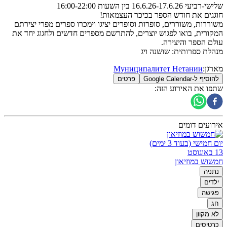
​​שלישי-רביעי 16.6.26-17.6.26 בין השעות 16:00-22:00
חוגגים את חודש הספר בכיכר העצמאות!
משוררות, משוררים, סופרות וסופרים יציגו וימכרו ספרים מפרי יצירתם
המקורית, בואו לפגוש יוצרים, להתרשם מספרים חדשים ולחגוג יחד את
עולם הספר והיצירה.
מנהלת ספרותית: שושנה ויג
מארגן
:
Муниципалитет Нетании
להוסיף ל-Google Calendar
פרטים
שתפו את האירוע הזה
:
אירועים דומים
יום חמישי (בעוד 3 ימים)
13 באוגוסט
חמשוש במוזיאון
נתניה
ילדים
פגישה
חג
לא מקוון
כרטיסים