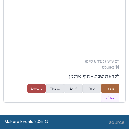
יום שישי (בעוד 8 ימים)
14 באוגוסט
לקראת שבת - חוף ארגמן
נתניה
סיור
ילדים
לא מקוון
כרטיסים
עברית
© Makore Events 2025
source