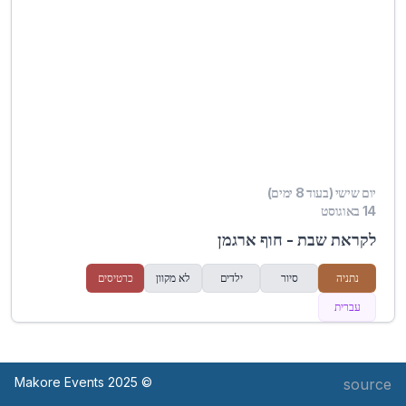
יום שישי (בעוד 8 ימים)
14 באוגוסט
לקראת שבת - חוף ארגמן
נתניה
סיור
ילדים
לא מקוון
כרטיסים
עברית
© Makore Events 2025
source