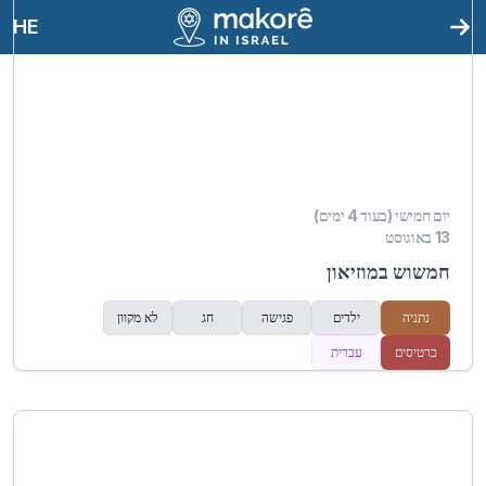
HE
יום חמישי (בעוד 4 ימים)
13 באוגוסט
חמשוש במוזיאון
נתניה
ילדים
פגישה
חג
לא מקוון
כרטיסים
עברית