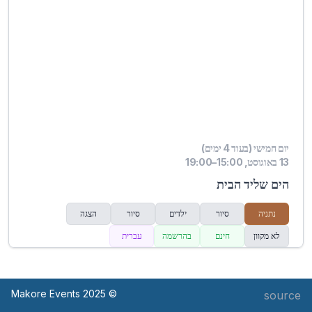
יום חמישי (בעוד 4 ימים)
13 באוגוסט, 15:00–19:00
הים שליד הבית
נתניה
סיור
ילדים
סיור
הצגה
לא מקוון
חינם
בהרשמה
עברית
© Makore Events 2025
source