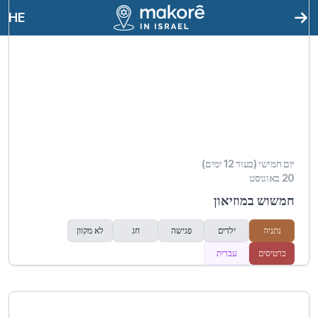
HE
יום חמישי (בעוד 12 ימים)
20 באוגוסט
חמשוש במוזיאון
נתניה
ילדים
פגישה
חג
לא מקוון
כרטיסים
עברית