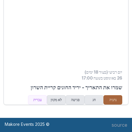
יום רביעי (בעוד 18 ימים)
26 באוגוסט בשעה 17:00
שמרו את התאריך - יריד החוגים קריית השרון
נתניה
חג
פגישה
לא מקוון
עברית
© Makore Events 2025
source