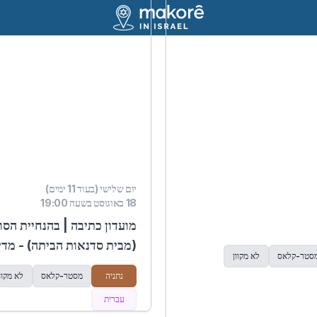
יום שלישי (בעוד 11 ימים)
18 באוגוסט בשעה 19:00
מועדון כתיבה | בהנחיית הס
(מבית סדנאות הביתה) - מדי
סטר-קלאס
לא מקוון
נתניה
מסטר-קלאס
לא מקוו
עברית