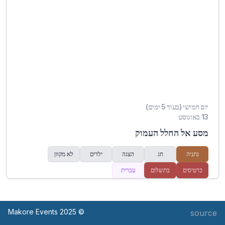
יום חמישי (בעוד 5 ימים)
13 באוגוסט
מסע אל החלל העמוק
נתניה
חג
הצגה
ילדים
לא מקוון
כרטיסים
בתשלום
עברית
© Makore Events 2025
source