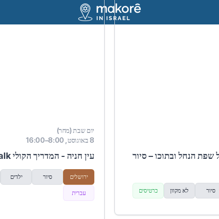
יום שבת (מחר)
8 באוגוסט, 8:00–16:00
ל שפת הנחל ובתוכו – סיור
עין חניה - המדריך הקולי Trip-Talk
ירושלים
סיור
ילדים
סיור
לא מקוון
כרטיסים
עברית