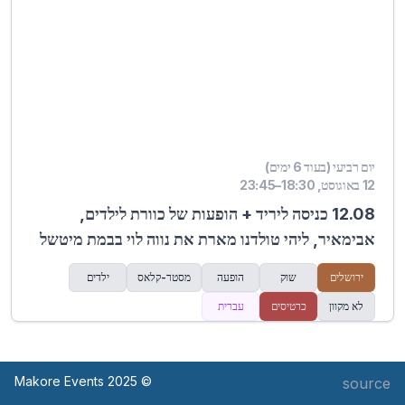
יום רביעי (בעוד 6 ימים)
12 באוגוסט, 18:30–23:45
12.08 כניסה ליריד + הופעות של כוורת לילדים,
אבימאיר, ליהי טולדנו מארת את נווה לוי בבמת מיטשל
ירושלים
שוק
הופעה
מסטר-קלאס
ילדים
לא מקוון
כרטיסים
עברית
© Makore Events 2025
source