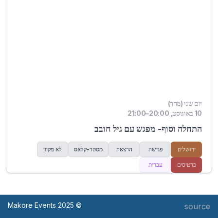
יום שני (מחר)
10 באוגוסט, 20:00–21:00
התחלה וסוף- מפגש עם גיל חובב
ירושלים
פגישה
הרצאה
מסטר-קלאס
לא מקוון
כרטיסים
עברית
© Makore Events 2025
source