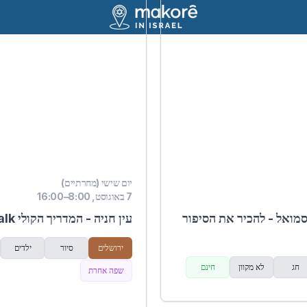
יום שישי (מחרתיים)
7 באוגוסט, 8:00–16:00
 סמואל - להכיר את הסיפור
עין חניה - המדריך הקולי Trip-Talk
ירושלים
סיור
ילדים
חג
לא מקוון
חינם
שפה אחרת