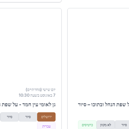
יום שישי (מחרתיים)
7 באוגוסט בשעה 10:30
ל שפת הנחל ובתוכו – סיור
גן לאומי עין חמד - על שפת ה
ירושלים
סיור
סיור
סיור
לא מקוון
כרטיסים
עברית