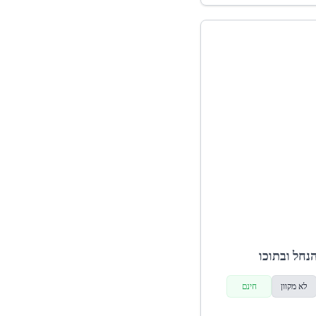
נחל ובתוכו
לא מקוון
חינם