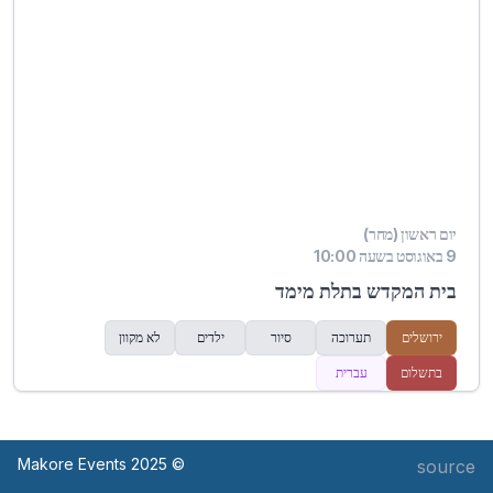
יום ראשון (מחר)
9 באוגוסט בשעה 10:00
בית המקדש בתלת מימד
ירושלים
תערוכה
סיור
ילדים
לא מקוון
בתשלום
עברית
© Makore Events 2025
source