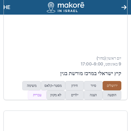
HE
יום ראשון (מחר)
9 באוגוסט, 9:00–17:00
קיץ ישראלי במרכז מורשת בגין
ירושלים
סיור
חידון
מסטר-קלאס
משימה
הופעה
הצגה
ילדים
לא מקוון
עברית