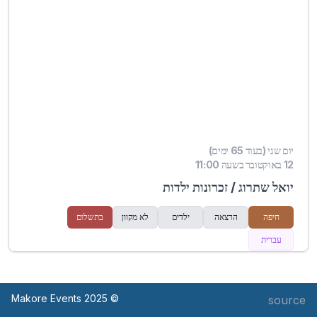
יום שני (בעוד 65 ימים)
12 באוקטובר בשעה 11:00
יואל שתרוג / זכרונות ילדות
חיפה
הרצאה
ילדים
לא מקוון
בתשלום
עברית
© Makore Events 2025
source