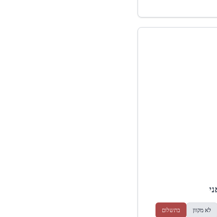
ני
לא מקוון
בתשלום