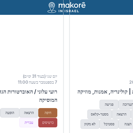
יום שני (בעוד 31 ימים)
7 בספטמבר בשעה 11:00
 קולינריה, אמנות, מוזיקה
רועי עלוני / האוברטורות הגד
המוסיקה
ערוכה
פגישה
חיפה
הרצאה
הופעה
הרצאה
מסטר-קלאס
כרטיסים
עברית
הצגה
פסטיבל
לא מקוון