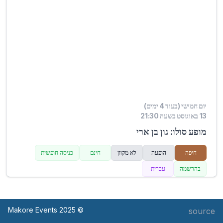
יום חמישי (בעוד 4 ימים)
13 באוגוסט בשעה 21:30
מופע סולו: גון בן ארי
חיפה
הופעה
לא מקוון
חינם
כניסה חופשית
בהרשמה
עברית
© Makore Events 2025
source