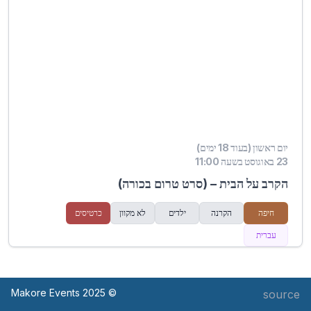
יום ראשון (בעוד 18 ימים)
23 באוגוסט בשעה 11:00
הקרב על הבית – (סרט טרום בכורה)
חיפה
הקרנה
ילדים
לא מקוון
כרטיסים
עברית
© Makore Events 2025
source