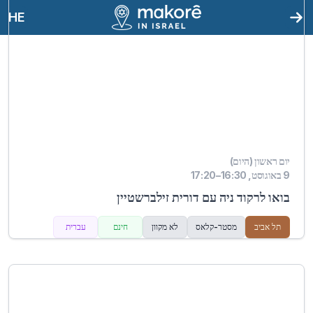
HE
יום ראשון (היום)
9 באוגוסט, 16:30–17:20
בואו לרקוד ניה עם דורית זילברשטיין
תל אביב
מסטר-קלאס
לא מקוון
חינם
עברית